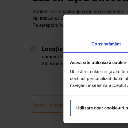
Suntem întotdeauna aproape de comunitate.
Nu trebuie să cauți prea departe pentru a găsi t
Te așteptăm în magazinele LaDoiPași cu o gamă 
Consimțământ
Locație
comuna Zăvoaia, sat Dudescu, Brăila
Acest site utilizează cookie-
Str. Brăilei, Nr. 60
Utilizăm cookie-uri și alte teh
conținut personalizat după int
navigării înseamnă acceptul au
Servicii locație
Oferta curentă
Utilizare doar cookie-uri 