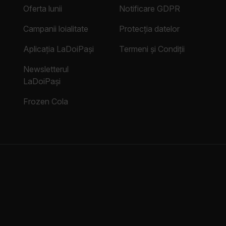
Oferta lunii
Notificare GDPR
Campanii loialitate
Protecția datelor
Aplicația LaDoiPași
Termeni și Condiții
Newsletterul
LaDoiPași
Frozen Cola