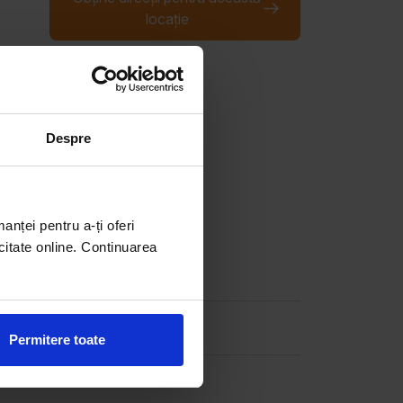
locație
Despre
manței pentru a-ți oferi
citate online. Continuarea
Permitere toate