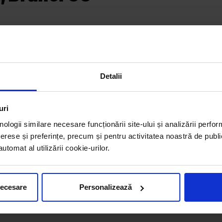
ot ce ai nevoie pentru tine sau pentru familia ta.
variată de produse și servicii de calitate.
Detalii
Program
L - V: 06:00 – 22:00
uri
S: 06:00 – 22:00
D: 06:00 – 21:21
nologii similare necesare funcționării site-ului și analizării perfor
erese și preferințe, precum și pentru activitatea noastră de publi
tomat al utilizării cookie-urilor.
necesare
Personalizează